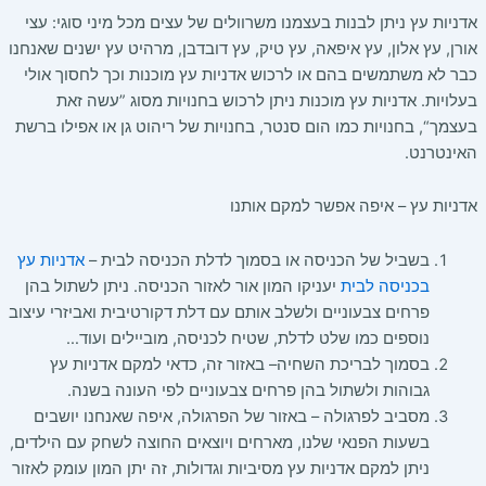
אדניות עץ ניתן לבנות בעצמנו משרוולים של עצים מכל מיני סוגי
:
עצי
אורן
,
עץ אלון
,
עץ איפאה
,
עץ טיק
,
עץ דובדבן
,
מרהיט עץ ישנים שאנחנו
כבר לא משתמשים בהם או לרכוש אדניות עץ מוכנות וכך לחסוך אולי
בעלויות
.
אדניות עץ מוכנות ניתן לרכוש בחנויות מסוג
”
עשה זאת
בעצמך
“,
בחנויות כמו הום סנטר
,
בחנויות של ריהוט גן או אפילו ברשת
האינטרנט
.
אדניות עץ
–
איפה אפשר למקם אותנו
בשביל של הכניסה או בסמוך לדלת הכניסה לבית
–
אדניות עץ
בכניסה לבית
יעניקו המון אור לאזור הכניסה
.
ניתן לשתול בהן
פרחים צבעוניים ולשלב אותם עם דלת דקורטיבית ואביזרי עיצוב
נוספים כמו שלט לדלת
,
שטיח לכניסה
,
מוביילים ועוד
…
בסמוך לבריכת השחיה
–
באזור זה
,
כדאי למקם אדניות עץ
גבוהות ולשתול בהן פרחים צבעוניים לפי העונה בשנה
.
מסביב לפרגולה
–
באזור של הפרגולה
,
איפה שאנחנו יושבים
בשעות הפנאי שלנו
,
מארחים ויוצאים החוצה לשחק עם הילדים
,
ניתן למקם אדניות עץ מסיביות וגדולות
,
זה יתן המון עומק לאזור