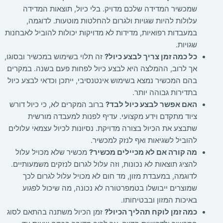
שמכשיר המדידה שלכם מדויק. בלי כיול, תוצאות המדידה
עלולות להיות שגויות ולגרום להחלטות מוטעות. לדוגמה,
במעבדות רפואיות, מדידות לא מדויקות יכולות להוביל לאבחנות
שגויות.
כל כמה זמן צריך לבצע כיול?
זה תלוי בשימוש במכשיר ובסוגו,
אך לרוב, ההמלצה היא לבצע כיול לפחות פעם בשנה. במקרים
בהם המכשיר נמצא בשימוש אינטנסיבי, ייתכן וכדאי לבצע כיול
בתדירות גבוהה יותר.
האם אפשר לבצע כיול לבד?
ברוב המקרים לא, כי כיול דורש
ציוד מתקדם וידע מקצועי. עדיף לפנות למעבדה מורשית
שתבצע את הכיול בצורה מדויקת. נסיונות לכיול עצמאי עלולים
להוביל לשגיאות ואף לנזק למכשיר.
מה קורה אם לא מכיילים מכשיר?
מכשיר שלא מכויל עלול
להציג תוצאות לא נכונות, וזה עלול לגרום לנזקים משמעותיים.
לדוגמה, במעבדת מזון, מד חום לא מכויל עלול לגרום לכך
שמוצרים ייבושלו בטמפרטורה לא נכונה, מה שיכול לפגוע
באיכות המזון ובבטיחותו.
כמה זמן לוקח תהליך הכיול?
זמן הכיול משתנה בהתאם לסוג