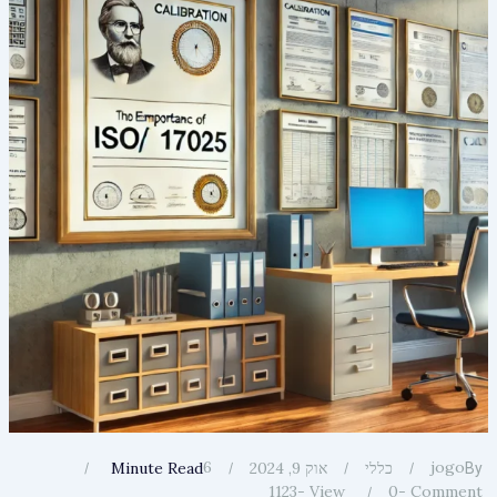
6
jogo
כללי
אוק 9, 2024
Minute Read
By
1123
View -
0
Comment -