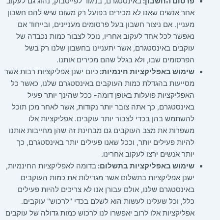
פרסום החשבון:
באינסטגרם, בניגוד לפייסבוק, נהוג גם לעקוב
אחר אנשים שאנו לא מכירים בפועל רק משום שיש להם חשבון
מעניין. אם ניצור חשבון בעל פרסומים מעניינים, ובייחוד אם
נאפשר לכל אחד לעקוב אחריו, נוכל לצבור כמות נכבדה של
עוקבים באינסטגרם, אשר יתעניינו בחשבון שלנו רק בשל
הפרסומים שבו, ולא בגלל שהם מכירים אותנו.
שימוש באפליקציות חינמיות:
כיום ישנן אפליקציות רבות אשר
מסייעות בהגדלת כמות העוקבים באינסטגרם שלנו, כאשר כל
האפליקציות פועלות באופן דומה- ככל שהינך יותר פעיל
באינסטגרם, כך אתה צובר יותר נקודות, אשר לאחר מכן תוכל
להשתמש בהן בכדי לצבור יותר עוקבים. אפליקציות אלו
משפרות את מצב העוקבים גם מבחינת זה שהן מחייבות אותנו
להיות פעילים יותר, וככל שאנו פעילים יותר באינסטגרם, כך
יותר אנשים ירצו לעקוב אחרינו.
שימוש באפליקציות בתשלום:
בדומה לאפליקציות החינמיות,
ישנן אפליקציות בתשלום אשר מגדילות את כמות העוקבים
באינסטגרם שלנו, אולם עבורן אנו לא צריכים להיות פעילים
כלל, וכל שעלינו לעשות הוא לשלם בכדי "לרכוש" עוקבים.
אפליקציות אלו לרוב יאפשרו לנו לרכוש כמות גדולה של עוקבים